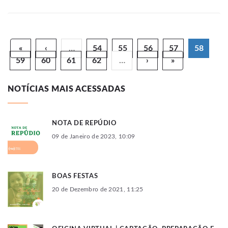
«
‹
…
54
55
56
57
58
59
60
61
62
…
›
»
NOTÍCIAS MAIS ACESSADAS
NOTA DE REPÚDIO
09 de Janeiro de 2023, 10:09
BOAS FESTAS
20 de Dezembro de 2021, 11:25