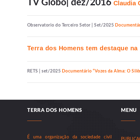
TV Globo| dez/2016
Claudia 
Observatorio do Terceiro Setor | Set/2025
Documentári
Terra dos Homens tem destaque na 
RETS | set/2025
Documentário “Vozes da Alma: O Silên
TERRA DOS HOMENS
MENU
É uma organização da sociedade civil
PUBLIC