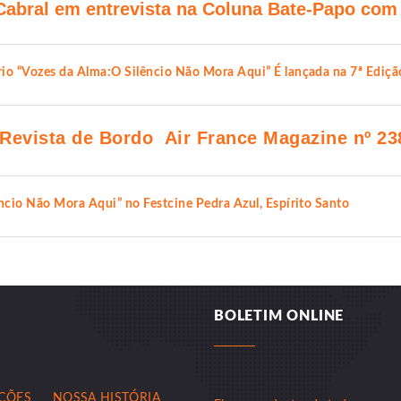
Cabral em entrevista na Coluna Bate-Papo com
o “Vozes da Alma:O Silêncio Não Mora Aqui” É lançada na 7ª Edição 
Revista de Bordo Air France Magazine nº 23
cio Não Mora Aqui” no Festcine Pedra Azul, Espírito Santo
BOLETIM ONLINE
AÇÕES
NOSSA HISTÓRIA