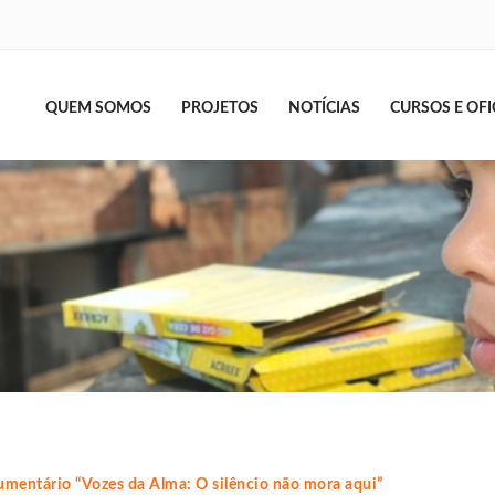
QUEM SOMOS
PROJETOS
NOTÍCIAS
CURSOS E OFI
umentário “Vozes da Alma: O silêncio não mora aqui”