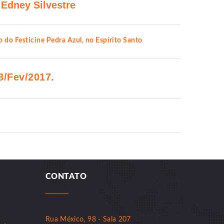
 Edney Silvestre
do Festicine Pedra Azul, no Espírito Santo
8/Fev/2017.
CONTATO
Rua México, 98 - Sala 207