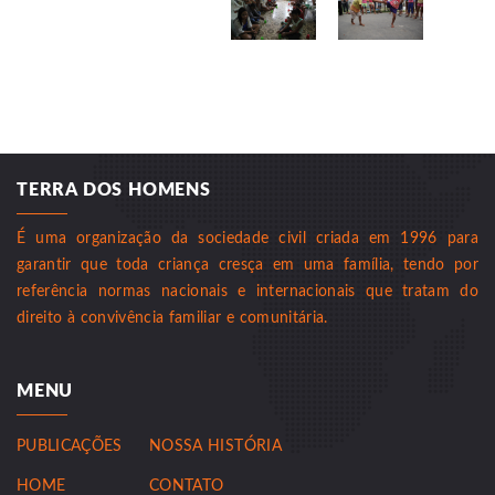
TERRA DOS HOMENS
É uma organização da sociedade civil criada em 1996 para
garantir que toda criança cresça em uma família, tendo por
referência normas nacionais e internacionais que tratam do
direito à convivência familiar e comunitária.
MENU
PUBLICAÇÕES
NOSSA HISTÓRIA
HOME
CONTATO